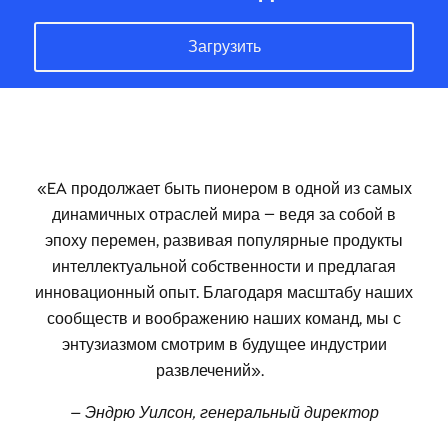
чтобы становиться будущими новаторами. В
то же время мы сосредотачены на поиске
способов работать более эффективно и
устойчиво, сокращая наше воздействие на
окружающую среду.
EA продолжает быть пионером в одной из самых
динамичных отраслей мира — ведя за собой в
«EA продолжает быть пионером в одной из самых
эпоху перемен, развивая популярные продукты
динамичных отраслей мира — ведя за собой в
интеллектуальной собственности и предлагая
эпоху перемен, развивая популярные продукты
инновационный опыт. Благодаря масштабу
интеллектуальной собственности и предлагая
наших сообществ и воображению наших команд,
инновационный опыт. Благодаря масштабу наших
мы с энтузиазмом смотрим в будущее
сообществ и воображению наших команд, мы с
индустрии развлечений.
энтузиазмом смотрим в будущее индустрии
развлечений».
Спасибо, что идете с нами этим путем.
— Эндрю Уилсон, генеральный директор
Эндрю Уилсон