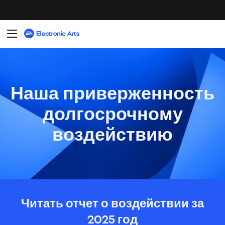
новые способы взаимодействия — играя, смотря,
создавая, ремиксируя и общаясь в ярких
сообществах, сформированных вокруг
интерактивных впечатлений. Наши
выдающиеся команды расширяют границы
креативности, используя новые технологии для
расширения творческих возможностей и
внедрения инноваций — рассказывая более
масштабные истории, предлагая более
аутентичный игровой процесс и открывая
новые способы самовыражения для игроков.
На протяжении всей нашей истории мы
оставались привержены расширению доступа к
играм — через устав «Позитивной игры»,
создание доступных игр и разработку программ
STEAM, которые помогают следующему
поколению приобретать навыки и уверенность,